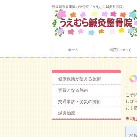
寝屋川市香里園の整骨院『うえむら鍼灸整骨院』
ホーム
当院について
健康保険が使える施術
実費となる施術
ご予
しば
交通事故・労災の施術
お手
鍼灸治療
※印
お