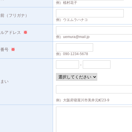
例）植村花子
名前（フリガナ）
例）ウエムラハナコ
ールアドレス
※
例）uemura@mail.jp
話番号
※
例）090-1234-5678
-
住まい
例）大阪府寝屋川市美井元町23-9