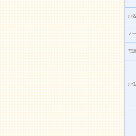
お
メ
電
お